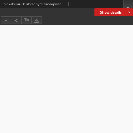
Vokabulârìj k izbrannym žizneopisanìâm Kornelìâ Nepota : posobìe dlâ učenikov (primenitelʹno k novym učebnym planam). Vypusk I-j, Milʹtìad, Femistokl, Aristid, Pavsanìj
Show details