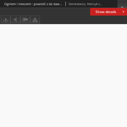
Ogniem i mieczem : powieść z lat dawnych. T. 1
Sienkiewicz, Henryk (1846-1916)
Show details