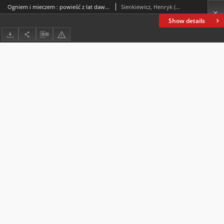
Ogniem i mieczem : powieść z lat dawnych. T. 1
Sienkiewicz, Henryk (1846-1916)
Show details