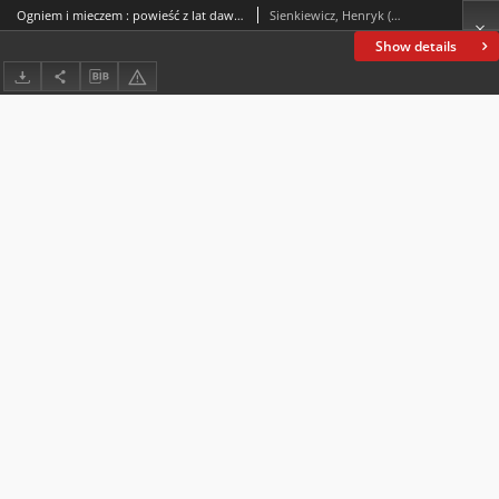
Ogniem i mieczem : powieść z lat dawnych. T. 1
Sienkiewicz, Henryk (1846-1916)
Show details