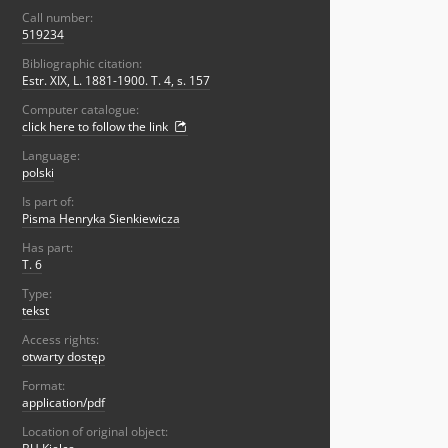
Call number:
519234
Bibliographic citation:
Estr. XIX, L. 1881-1900. T. 4, s. 157
Computer catalogue:
click here to follow the link
Language:
polski
Is part of:
Pisma Henryka Sienkiewicza
Has part:
T. 6
Type:
tekst
Access rights:
otwarty dostęp
Format:
application/pdf
Location of original object: