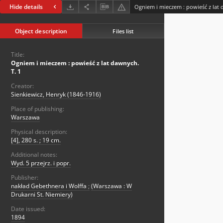
Hide details
Ogniem i mieczem : powieść z lat 
Object description
Files list
Title:
Ogniem i mieczem : powieść z lat dawnych.
T. 1
Creator:
Sienkiewicz, Henryk (1846-1916)
Place of publishing:
Warszawa
Physical description:
[4], 280 s. ; 19 cm.
Additional notes:
Wyd. 5 przejrz. i popr.
Publisher:
nakład Gebethnera i Wolffa
;
(Warszawa : W
Drukarni St. Niemiery)
Date issued:
1894