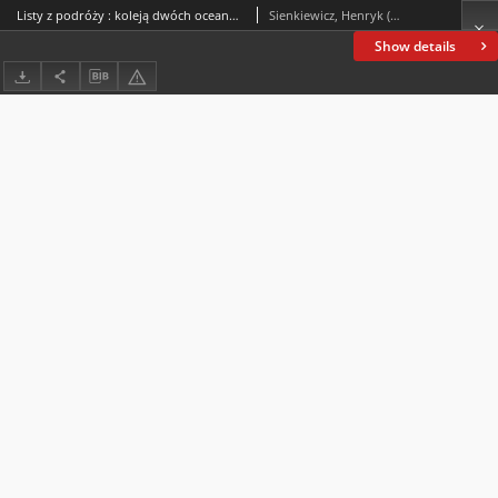
Listy z podróży : koleją dwóch oceanów, szkice amerykańskie
Sienkiewicz, Henryk (1846-1916)
Show details