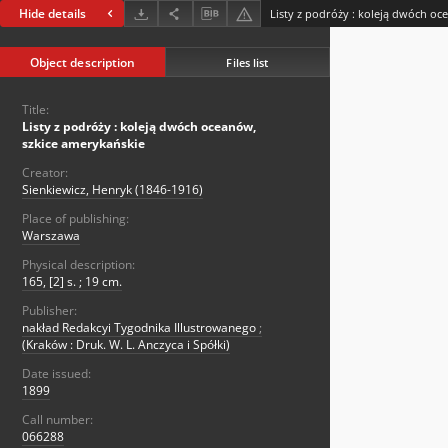
Hide details
Object description
Files list
Title:
Listy z podróży : koleją dwóch oceanów,
szkice amerykańskie
Creator:
Sienkiewicz, Henryk (1846-1916)
Place of publishing:
Warszawa
Physical description:
165, [2] s. ; 19 cm.
Publisher:
nakład Redakcyi Tygodnika Illustrowanego
;
(Kraków : Druk. W. L. Anczyca i Spółki)
Date issued:
1899
Call number:
066288