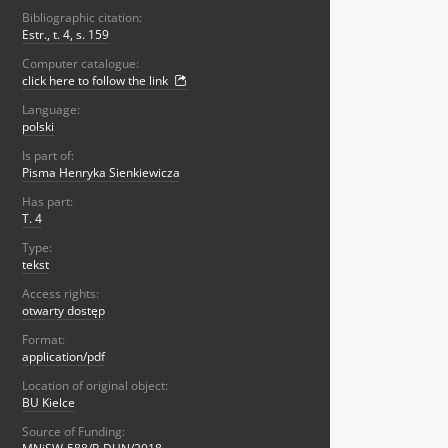
Bibliographic citation:
Estr., t. 4, s. 159
Computer catalogue:
click here to follow the link
Language:
polski
Is part of:
Pisma Henryka Sienkiewicza
Has part:
T. 4
Type:
tekst
Access rights:
otwarty dostęp
Format:
application/pdf
Location of original object:
BU Kielce
Source of Funding: