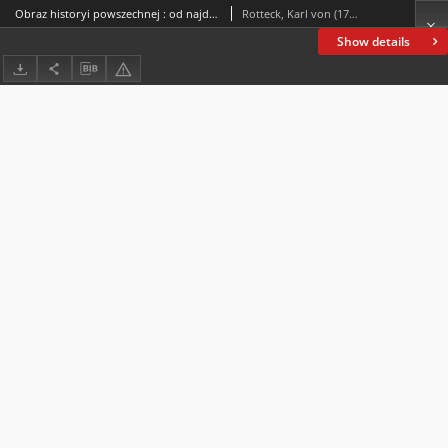
Obraz historyi powszechnej : od najdawniejszych do najnowszych czasów. T. 2
Rotteck, Karl von (1775-1840)
Show details