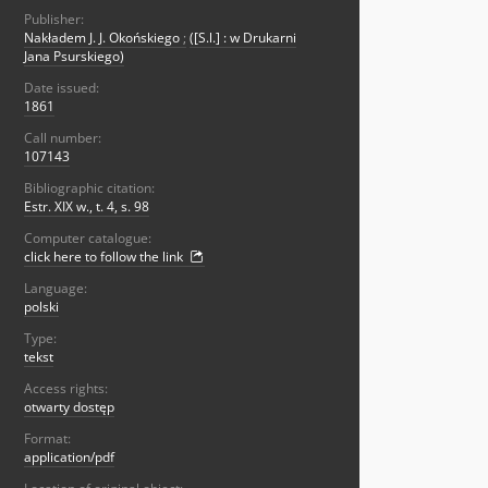
Publisher:
Nakładem J. J. Okońskiego
;
([S.l.] : w Drukarni
Jana Psurskiego)
Date issued:
1861
Call number:
107143
Bibliographic citation:
Estr. XIX w., t. 4, s. 98
Computer catalogue:
click here to follow the link
Language:
polski
Type:
tekst
Access rights:
otwarty dostęp
Format:
application/pdf