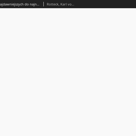
Obraz historyi powszechnej : od najdawniejszych do najnowszych czasów. T. 1
Rotteck, Karl von (1775-1840)