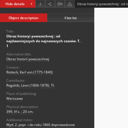
Hide details
Object description
Files list
Title:
Obraz historyi powszechnej : od
najdawniejszych do najnowszych czasów. T.
1
Alternative title:
Obraz historii powszechnej
Creator:
Rotteck, Karl von (1775-1840)
Contributor:
Rogalski, Leon (1806-1878). Tł.
Place of publishing:
Warszawa
Physical description:
399, VI s. ; 20 cm.
Additional notes:
Wyd. 2. popr. i do roku 1860 doprowadzone