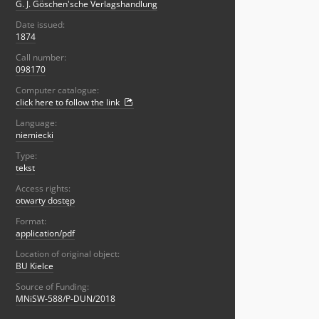
G. J. Göschen'sche Verlagshandlung
Date issued:
1874
Call number:
098170
Computer catalogue:
click here to follow the link
Language:
niemiecki
Type:
tekst
Access rights:
otwarty dostęp
Format:
application/pdf
Location of original object:
BU Kielce
Source of Funding:
MNiSW-588/P-DUN/2018