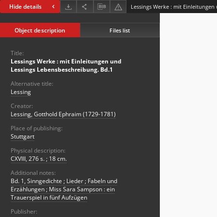
Hide details
Object description
Files list
Title:
Lessings Werke : mit Einleitungen und
Lessings Lebensbeschreibung. Bd.1
Alternative title:
Lessing
Creator:
Lessing, Gotthold Ephraim (1729-1781)
Place of publishing:
Stuttgart
Physical description:
CXVIII, 276 s. ; 18 cm.
Additional notes:
Bd. 1, Sinngedichte ; Lieder ; Fabeln und
Erzählungen ; Miss Sara Sampson : ein
Trauerspiel in fünf Aufzügen
Publisher: