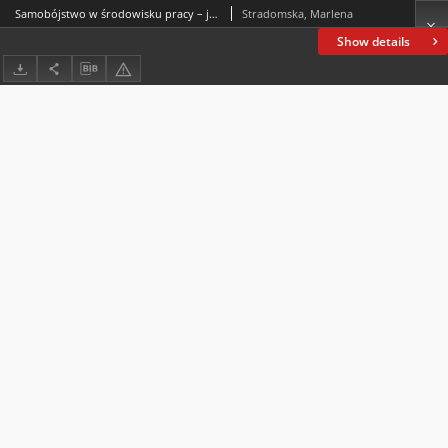
Samobójstwo w środowisku pracy – jak pracować z osobą z zaburzeniami natury psychicznej?
Stradomska, Marlena
Show details