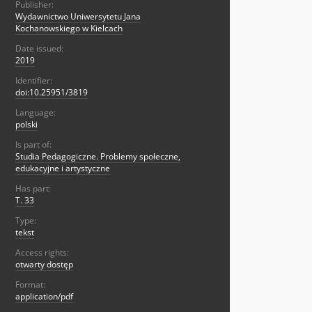
Publisher:
Wydawnictwo Uniwersytetu Jana
Kochanowskiego w Kielcach
Date issued:
2019
Identifier:
doi:10.25951/3819
Language:
polski
Is part of:
Studia Pedagogiczne. Problemy społeczne,
edukacyjne i artystyczne
Has part:
T. 33
Type:
tekst
Access rights:
otwarty dostęp
Format:
application/pdf