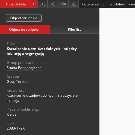
Hide details
Kształcenie uczniów zdolnych – mi
Object structure
Object description
Files list
Title:
Kształcenie uczniów zdolnych – między
inkluzją a segregacją
Group publication title:
Studia Pedagogiczne
Creator:
Giza, Teresa
Keywords:
kształcenie uczniów zdolnych
;
nauczyciele
;
inkluzja
Place of publishing:
Kielce
ISSN:
2083-179X