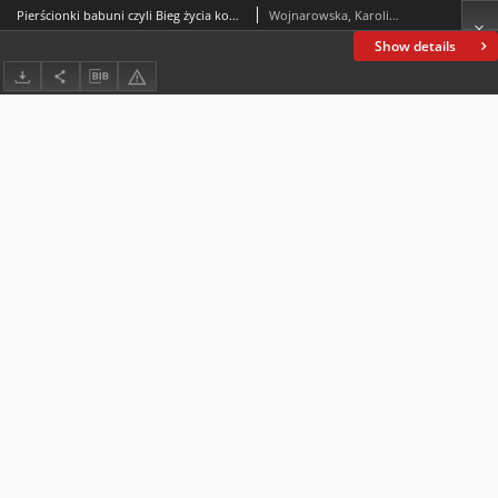
Pierścionki babuni czyli Bieg życia kobiety. T. 1
Wojnarowska, Karolina (1814-1858)
Show details