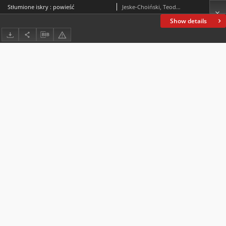
Stłumione iskry : powieść
Jeske-Choiński, Teodor (1854-1920)
Show details