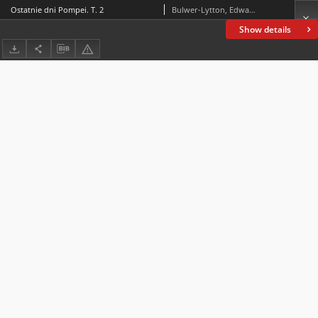
Ostatnie dni Pompei. T. 2
Bulwer-Lytton, Edward George (1803-1873)
Show details