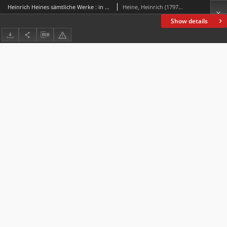
Heinrich Heines sämtliche Werke : in zwölf Bänden. Bd. 10-12
Heine, Heinrich (1797-1856)
Show details