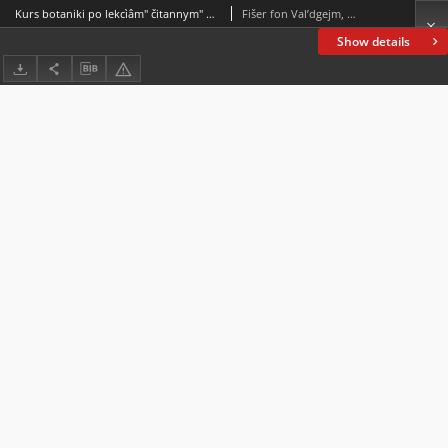
Kurs botaniki po lekcìâm" čitannym" medikam", farmacevtam" i estestvennikam" sovmestno. Otdel" 1, Vvedenìe, organograìâ i morfologìâ semânnyh" rastenìj
Fišer fon Val’dgejm, Aleksandr Aleksandrovič (1839- )
Show details