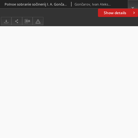
Polnoe sobranìe sočinenìj I. A. Gončarova v 12 tomah. T. 11
Gončarov, Ivan Aleksandrovič (1812-1891)
Show details