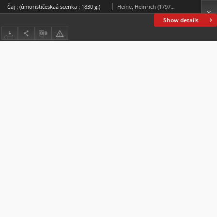
Čaj : (ûmorističeskaâ scenka : 1830 g.)
Heine, Heinrich (1797-1856)
Show details