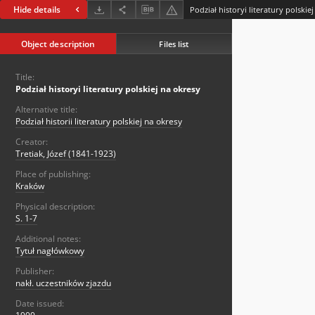
Hide details
Podział historyi literatury polskie
Object description
Files list
Title:
Podział historyi literatury polskiej na okresy
Alternative title:
Podział historii literatury polskiej na okresy
Creator:
Tretiak, Józef (1841-1923)
Place of publishing:
Kraków
Physical description:
S. 1-7
Additional notes:
Tytuł nagłówkowy
Publisher:
nakł. uczestników zjazdu
Date issued: