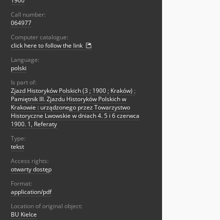
1900
Call number:
064977
Computer catalogue:
click here to follow the link
Language:
polski
Is part of:
Zjazd Historyków Polskich (3 ; 1900 ; Kraków)
;
Pamiętnik III. Zjazdu Historyków Polskich w
Krakowie : urządzonego przez Towarzystwo
Historyczne Lwowskie w dniach 4. 5 i 6 czerwca
1900. 1, Referaty
Type:
tekst
Access rights:
otwarty dostęp
Format:
application/pdf
Location of original object:
BU Kielce