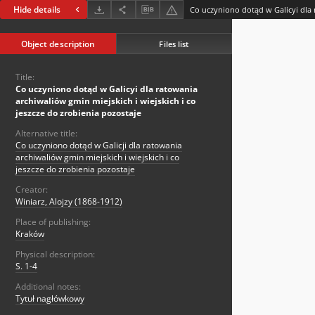
Hide details
Object description
Files list
Title:
Co uczyniono dotąd w Galicyi dla ratowania
archiwaliów gmin miejskich i wiejskich i co
jeszcze do zrobienia pozostaje
Alternative title:
Co uczyniono dotąd w Galicji dla ratowania
archiwaliów gmin miejskich i wiejskich i co
jeszcze do zrobienia pozostaje
Creator:
Winiarz, Alojzy (1868-1912)
Place of publishing:
Kraków
Physical description:
S. 1-4
Additional notes:
Tytuł nagłówkowy