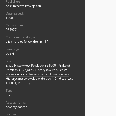
Publisher:
nakł. uczestników zjazdu
Date issued:
1900
Call number:
064977
Computer catalogue:
click here to follow the link
Language:
polski
Is part of:
Zjazd Historyków Polskich (3 ; 1900 ; Kraków)
;
Pamiętnik III. Zjazdu Historyków Polskich w
Krakowie : urządzonego przez Towarzystwo
Historyczne Lwowskie w dniach 4. 5 i 6 czerwca
1900. 1, Referaty
Type:
tekst
Access rights:
otwarty dostęp
Format: