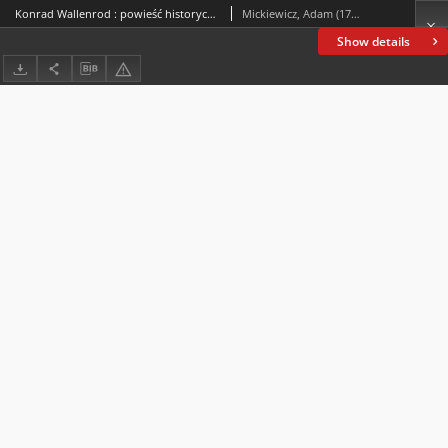
Konrad Wallenrod : powieść historyczna z dziejów litewskich i pruskich
Mickiewicz, Adam (1798-1855)
Show details