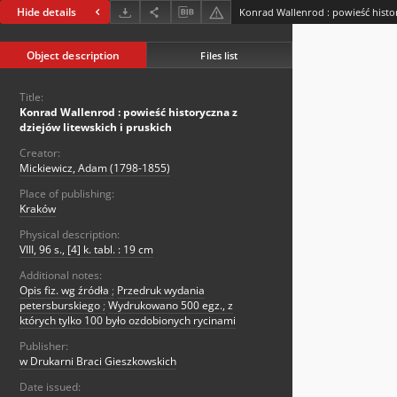
Hide details
Object description
Files list
Title:
Konrad Wallenrod : powieść historyczna z
dziejów litewskich i pruskich
Creator:
Mickiewicz, Adam (1798-1855)
Place of publishing:
Kraków
Physical description:
VIII, 96 s., [4] k. tabl. : 19 cm
Additional notes:
Opis fiz. wg źródła
;
Przedruk wydania
petersburskiego
;
Wydrukowano 500 egz., z
których tylko 100 było ozdobionych rycinami
Publisher:
w Drukarni Braci Gieszkowskich
Date issued: