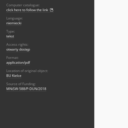
Computer catalogue:
click here to follow the link
Language:
niemiecki
Type:
tekst
Access rights:
otwarty dostęp
Format:
application/pdf
Location of original object:
BU Kielce
Source of Funding:
MNiSW-588/P-DUN/2018