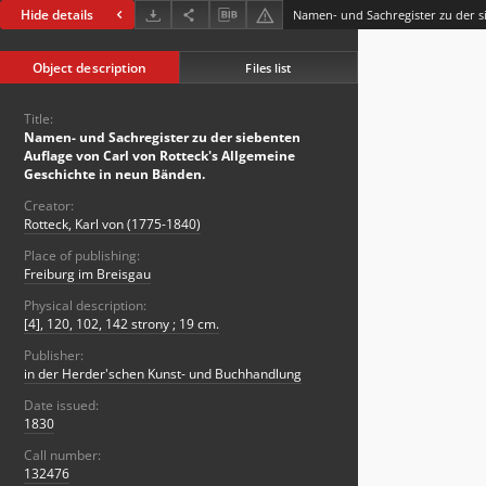
Hide details
Object description
Files list
Title:
Namen- und Sachregister zu der siebenten
Auflage von Carl von Rotteck's Allgemeine
Geschichte in neun Bänden.
Creator:
Rotteck, Karl von (1775-1840)
Place of publishing:
Freiburg im Breisgau
Physical description:
[4], 120, 102, 142 strony ; 19 cm.
Publisher:
in der Herder'schen Kunst- und Buchhandlung
Date issued:
1830
Call number:
132476