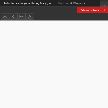
Różaniec Najświętszej Panny Maryi, według zwyczaju kaznodziejskiego rytmem polskim wyrażony
Kochowski, Wespazjan (1633-1700)
Show details