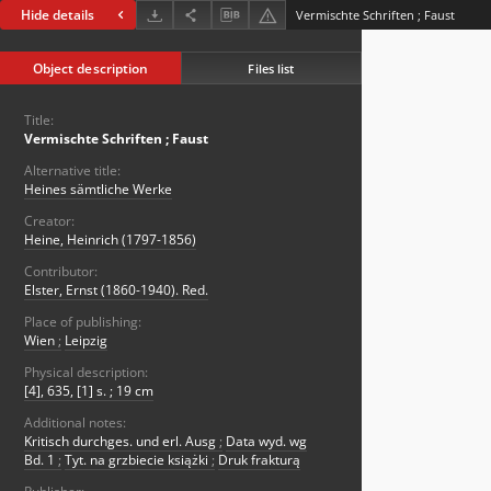
Hide details
Vermischte Schriften ; Faust
Object description
Files list
Title:
Vermischte Schriften ; Faust
Alternative title:
Heines sämtliche Werke
Creator:
Heine, Heinrich (1797-1856)
Contributor:
Elster, Ernst (1860-1940). Red.
Place of publishing:
Wien
;
Leipzig
Physical description:
[4], 635, [1] s. ; 19 cm
Additional notes:
Kritisch durchges. und erl. Ausg
;
Data wyd. wg
Bd. 1
;
Tyt. na grzbiecie książki
;
Druk frakturą