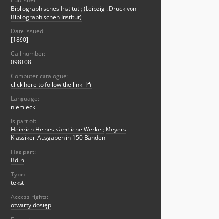
Publisher:
Bibliographisches Institut
;
(Leipzig : Druck von
Bibliographischen Institut)
Date issued:
[1890]
Call number:
098108
Computer catalogue:
click here to follow the link
Language:
niemiecki
Is part of:
Heinrich Heines sämtliche Werke
;
Meyers
Klassiker-Ausgaben in 150 Bänden
Has part:
Bd. 6
Type:
tekst
Access rights:
otwarty dostęp