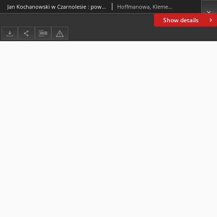
Jan Kochanowski w Czarnolesie : powieść historyczna z XVI wieku. Cz. 1
Hoffmanowa, Klementyna (1798-1845)
Show details