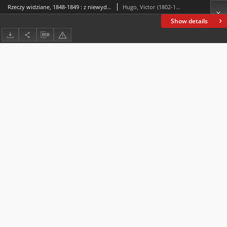
Rzeczy widziane, 1848-1849 : z niewydanych rękopisów
Hugo, Victor (1802-1885)
Show details