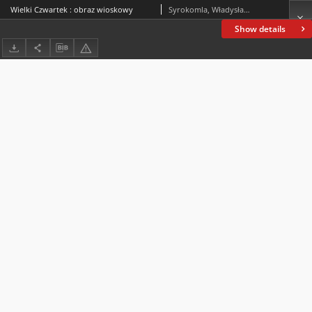
Wielki Czwartek : obraz wioskowy
Syrokomla, Władysław (1823-1862)
Show details