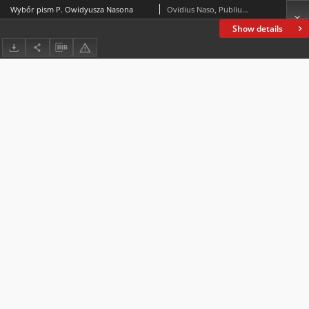
Wybór pism P. Owidyusza Nasona
Ovidius Naso, Publius (43 p.n.e.-około 17)
Show details