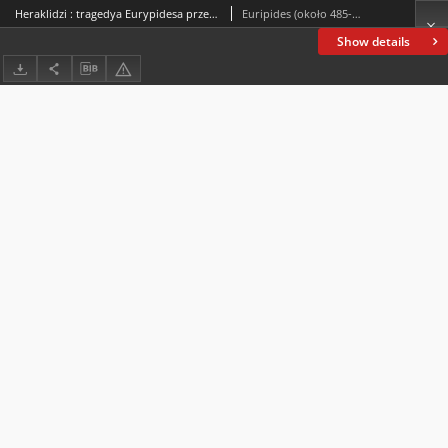
Heraklidzi : tragedya Eurypidesa przedstawiona w pierwszych latach wojny peloponeskiej
Euripides (około 485-406 p.n.e.)
Show details