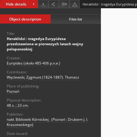
Hide details
Object description
Files list
Title:
Heraklidzi : tragedya Eurypidesa
przedstawiona w pierwszych latach wojny
peloponeskiej
Creator:
Euripides (około 485-406 p.n.e.)
Contributor:
Węclewski, Zygmunt (1824-1887). Tłumacz
Place of publishing:
Poznań
Physical description:
48 s. ; 23 cm.
Publisher:
nakł. Biblioteki Kórnickiej
;
(Poznań : Drukiem J. I.
Kraszewskiego)
Date issued: