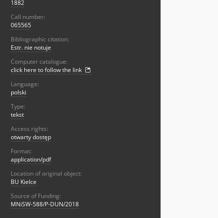
1882
Call number:
065565
Bibliographic citation:
Estr. nie notuje
Computer catalogue:
click here to follow the link
Language:
polski
Type:
tekst
Access rights:
otwarty dostęp
Format:
application/pdf
Location of original object:
BU Kielce
Source of Funding:
MNiSW-588/P-DUN/2018