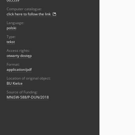
065539
Computer catalogue:
click here to follow the link
Language:
polski
Type:
tekst
Access rights:
otwarty dostęp
Format:
application/pdf
Location of original object:
BU Kielce
Source of Funding:
MNiSW-588/P-DUN/2018