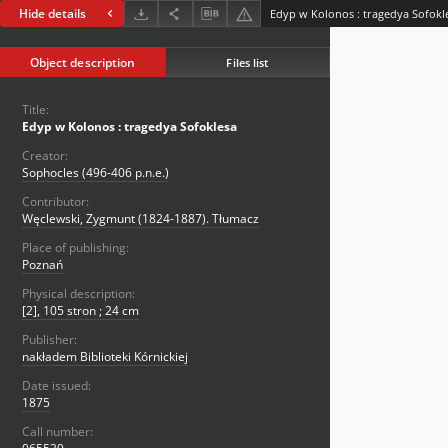
Hide details
Edyp w Kolonos : tragedya Sofokl
Object description
Files list
Title:
Edyp w Kolonos : tragedya Sofoklesa
Creator:
Sophocles (496-406 p.n.e.)
Contributor:
Węclewski, Zygmunt (1824-1887). Tłumacz
Place of publishing:
Poznań
Physical description:
[2], 105 stron ; 24 cm
Publisher:
nakładem Biblioteki Kórnickiej
Date issued:
1875
Call number: