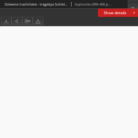
Dziewice trachińskie : tragedya Sofoklesa
Sophocles (496-406 p.n.e.)
Show details