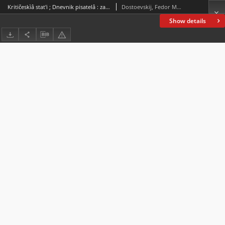
Kritičeskìâ stat'i ; Dnevnik pisatelâ : za 1873 g. : (iz žurnala "Graždanin") ; Političeskìâ statli
Dostoevskij, Fedor Mihajlovič (1821-1881)
Show details