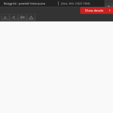
Bożygród : powieść historyczna
Jókai, Mór (1825-1904)
Show details