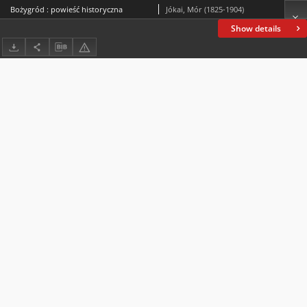
Bożygród : powieść historyczna
Jókai, Mór (1825-1904)
Show details