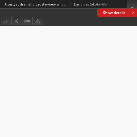
Alcestys : dramat przedstawiony w r. 438 prz. Chr.
Euripides (około 485-406 p.n.e.)
Show details