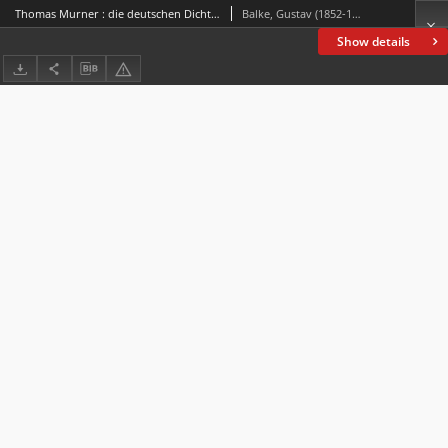
Thomas Murner : die deutschen Dichtungen des Ulrich von Hutten
Balke, Gustav (1852-1906)
Show details