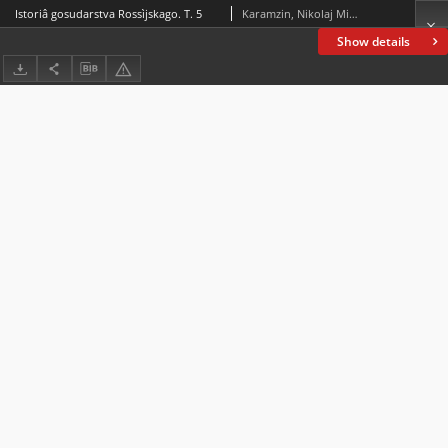
Istoriâ gosudarstva Rossìjskago. T. 5
Karamzin, Nikolaj Mihajlovič (1766-1826)
Show details