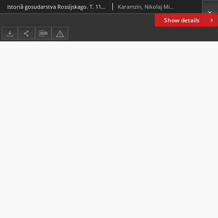
Istoriâ gosudarstva Rossìjskago. T. 11-12
Karamzin, Nikolaj Mihajlovič (1766-1826)
Show details