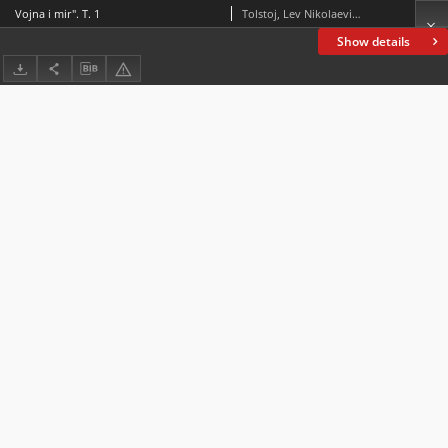
Vojna i mir". T. 1
Tolstoj, Lev Nikolaevič (1828-1910)
Show details