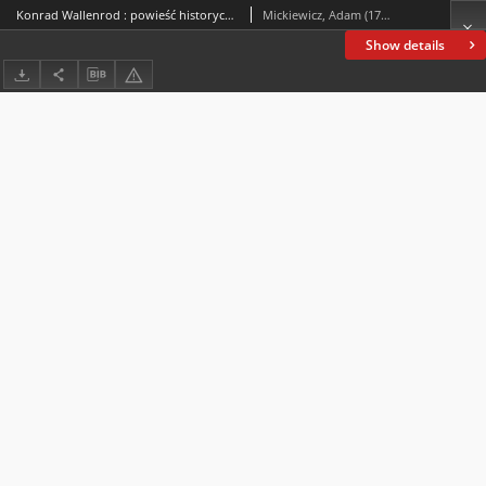
Konrad Wallenrod : powieść historyczna z dziejów litewskich i pruskich
Mickiewicz, Adam (1798-1855)
Show details