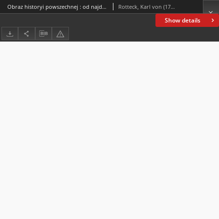
Obraz historyi powszechnej : od najdawniejszych do najnowszych czasów. T. 4
Rotteck, Karl von (1775-1840)
Show details