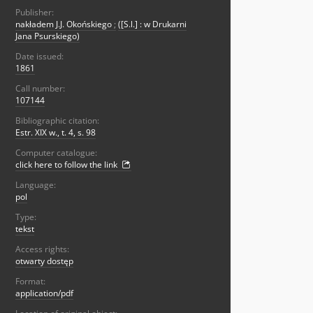
Publisher:
nakładem J.J. Okońskiego
;
([S.l.] : w Drukarni
Jana Psurskiego)
Date issued:
1861
Call number:
107144
Bibliographic citation:
Estr. XIX w., t. 4, s. 98
Computer catalogue:
click here to follow the link
Language:
pol
Type:
tekst
Access rights:
otwarty dostęp
Format:
application/pdf