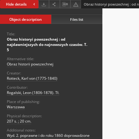
Hide details
Object description
Files list
Title:
Obraz historyi powszechnej : od
najdawniejszych do najnowszych czasów. T.
5
Alternative title:
Obraz historii powszechnej
Creator:
Rotteck, Karl von (1775-1840)
Contributor:
Rogalski, Leon (1806-1878). Tł.
Place of publishing:
Warszawa
Physical description:
207 s. ; 20 cm.
Additional notes:
Wyd. 2. poprawne i do roku 1860 doprowadzone