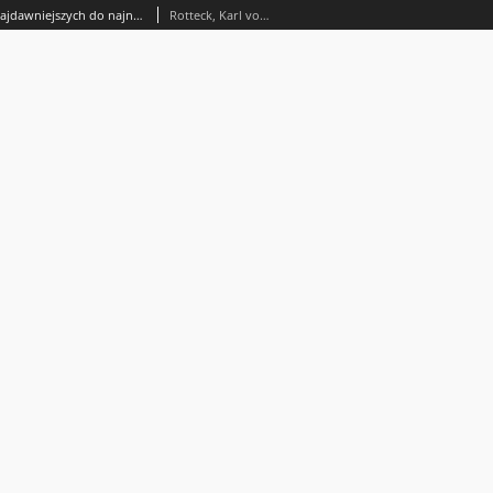
Obraz historyi powszechnej : od najdawniejszych do najnowszych czasów. T. 5
Rotteck, Karl von (1775-1840)