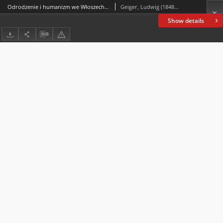
Odrodzenie i humanizm we Włoszech i Niemczech
Geiger, Ludwig (1848-1919)
Show details