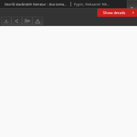
Istorìâ slavânskih literatur : dva toma. T. 2
Pypin, Aleksandr Nikolaevič (1833-1904); Spasowicz, Włodzimierz (1829-1906)
Show details