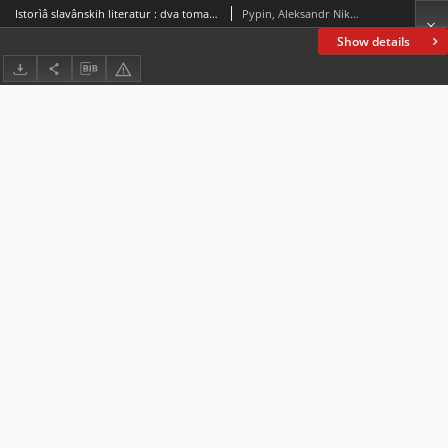
Istorìâ slavânskih literatur : dva toma. T. 1
Pypin, Aleksandr Nikolaevič (1833-1904)
Show details