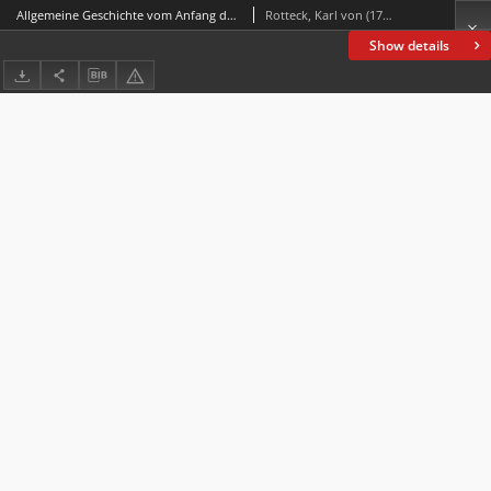
Allgemeine Geschichte vom Anfang der historischen Kenntniß bis auf unsere Zeiten : für denkende Geschichtsfreunde. Bd. 1
Rotteck, Karl von (1775-1840)
Show details