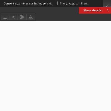
Conseils aux mères sur les moyens de diriger et d'instruire leurs filles a l'usage des mères, des institutrices et des maitresses de pension
Théry, Augustin François (1796-1878)
Show details